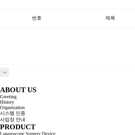
번호
제목
ABOUT US
Greeting
History
Organization
시스템 인증
사업장 안내
PRODUCT
Laparoscope Surgery Device