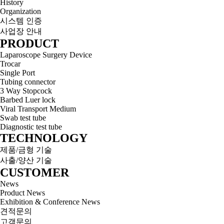
History
Organization
시스템 인증
사업장 안내
PRODUCT
Laparoscope Surgery Device
Trocar
Single Port
Tubing connector
3 Way Stopcock
Barbed Luer lock
Viral Transport Medium
Swab test tube
Diagnostic test tube
TECHNOLOGY
제품/금형 기술
사출/양산 기술
CUSTOMER
News
Product News
Exhibition & Conference News
견적문의
고객문의